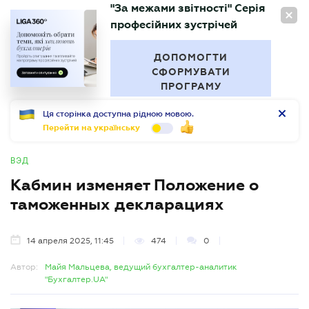
"За межами звітності" Серія
RU
професійних зустрічей
БУХГАЛТЕР
.UA
ДОПОМОГТИ
СФОРМУВАТИ
ПРОГРАМУ
Ця сторінка доступна рідною мовою.
Перейти на українську
ВЭД
Кабмин изменяет Положение о
таможенных декларациях
14 апреля 2025, 11:45
474
0
Автор:
Майя Мальцева, ведущий бухгалтер-аналитик
"Бухгалтер.UA"