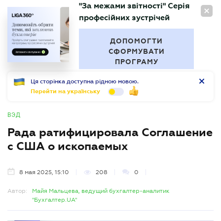
"За межами звітності" Серія
RU
професійних зустрічей
БУХГАЛТЕР
.UA
ДОПОМОГТИ
СФОРМУВАТИ
ПРОГРАМУ
Ця сторінка доступна рідною мовою.
Перейти на українську
ВЭД
Рада ратифицировала Соглашение
с США о ископаемых
8 мая 2025, 15:10
208
0
Автор:
Майя Мальцева, ведущий бухгалтер-аналитик
"Бухгалтер.UA"