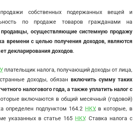
е продажи собственных подержанных вещей и
льность по продаже товаров гражданами на
о
продавцы, осуществляющие системную продажу
ка времени с целью получения доходов, являются
мет декларирования доходов
.
У
плательщик налога, получающий доходы от лица,
остранные доходы, обязан
включить сумму таких
етного налогового года, а также уплатить налог с
которые включаются в общий месячный (годовой)
ка определен подпунктом 164.2
НКУ
, в которые, в
оме указанных в статье 165
НКУ
. Ставка налога с