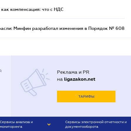
как компенсация: что с НДС
расли: Минфин разработал изменения в Порядок № 608
й
Реклама и PR
ligazakon.net
на
ТАРИФЫ
Сервисы анализа и
Сервисы электронной отчетности и
мониторинга
документооборота