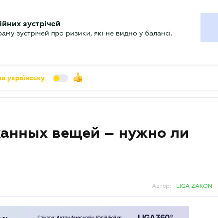
УХГАЛТЕРУ
ійних зустрічей
арь
Актуально
му зустрічей про ризики, які не видно у балансі.
а українську
анных вещей – нужно ли
Автор:
LIGA ZAKON