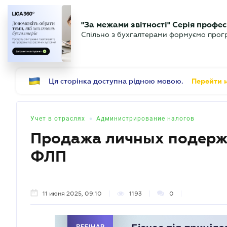
БИЗНЕСУ
ЮРИСТУ
Б
"За межами звітності" Серія профес
БУХГАЛТЕР
Новости
Аналитика
Календ
Спільно з бухгалтерами формуємо програ
.UA
Ця сторінка доступна рідною мовою.
Перейти н
•
Учет в отраслях
Администрирование налогов
Продажа личных подерж
ФЛП
11 июня 2025, 09:10
1193
0