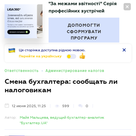
"За межами звітності" Серія
RU
професійних зустрічей
БУХГАЛТЕР
.UA
ДОПОМОГТИ
СФОРМУВАТИ
ПРОГРАМУ
Ця сторінка доступна рідною мовою.
Перейти на українську
•
Ответственность
Администрирование налогов
Смена бухгалтера: сообщать ли
налоговикам
12 июня 2025, 11:25
599
0
Автор:
Майя Мальцева, ведущий бухгалтер-аналитик
"Бухгалтер.UA"