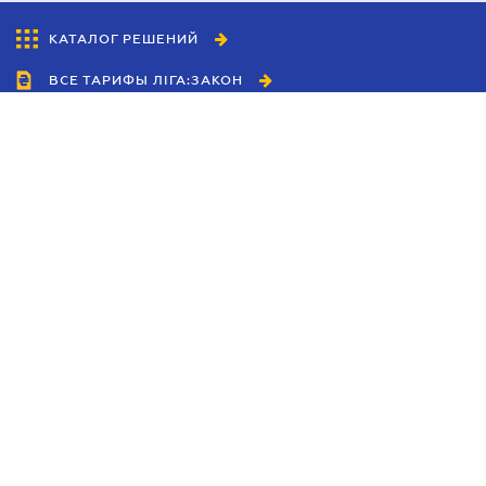
КАТАЛОГ РЕШЕНИЙ
ВСЕ ТАРИФЫ ЛІГА:ЗАКОН
Сотрудничество
Агенты
Дилеры
Политика
конфиденциальности
Условия использования
сайта
Реклама
Блог
Новости компании
Руководства