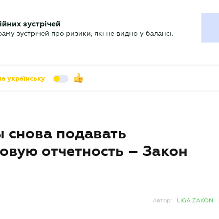
УХГАЛТЕРУ
ійних зустрічей
арь
Актуально
му зустрічей про ризики, які не видно у балансі.
а українську
 снова подавать
овую отчетность – Закон
Автор:
LIGA ZAKON