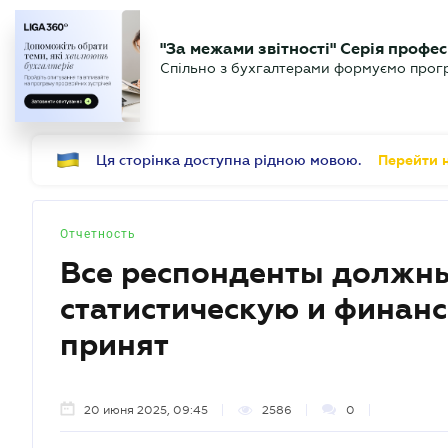
БИЗНЕСУ
ЮРИСТУ
Б
"За межами звітності" Серія профес
БУХГАЛТЕР
Новости
Аналитика
Календ
Спільно з бухгалтерами формуємо програ
.UA
Ця сторінка доступна рідною мовою.
Перейти н
Отчетность
Все респонденты должны
статистическую и финанс
принят
20 июня 2025, 09:45
2586
0