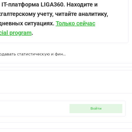
 ІТ-платформа LIGA360. Находите и
галтерскому учету, читайте аналитику,
дневных ситуациях.
Только сейчас
ial program
.
Все респонденты должны снова подавать статистическую и финансовую отчетность – Закон принят
войти