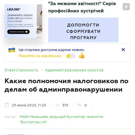
"За межами звітності" Серія
RU
професійних зустрічей
БУХГАЛТЕР
.UA
ДОПОМОГТИ
СФОРМУВАТИ
ПРОГРАМУ
Ця сторінка доступна рідною мовою.
Перейти на українську
•
Ответственность
Администрирование налогов
Какие полномочия налоговиков по
делам об админправонарушении
23 июня 2025, 11:25
313
0
Автор:
Майя Мальцева, ведущий бухгалтер-аналитик
"Бухгалтер.UA"