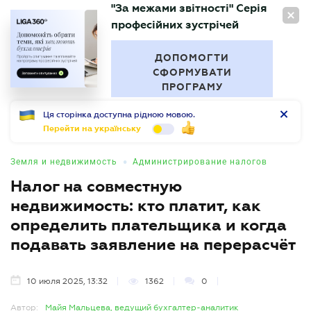
"За межами звітності" Серія
RU
професійних зустрічей
БУХГАЛТЕР
.UA
ДОПОМОГТИ
СФОРМУВАТИ
ПРОГРАМУ
Ця сторінка доступна рідною мовою.
Перейти на українську
•
Земля и недвижимость
Администрирование налогов
Налог на совместную
недвижимость: кто платит, как
определить плательщика и когда
подавать заявление на перерасчёт
10 июля 2025, 13:32
1362
0
Автор:
Майя Мальцева, ведущий бухгалтер-аналитик