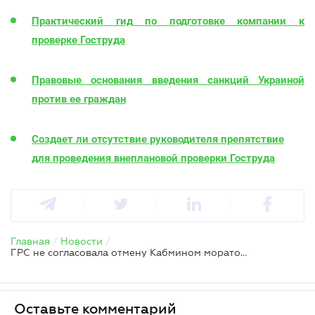
Практический гид по подготовке компании к
проверке Гоструда
Правовые основания введения санкций Украиной
против ее граждан
Создает ли отсутствие руководителя препятствие
для проведения внеплановой проверки Гоструда
Главная
/
Новости
/
ГРС не согласовала отмену Кабмином моратория на проверки недропользователей
Оставьте комментарий