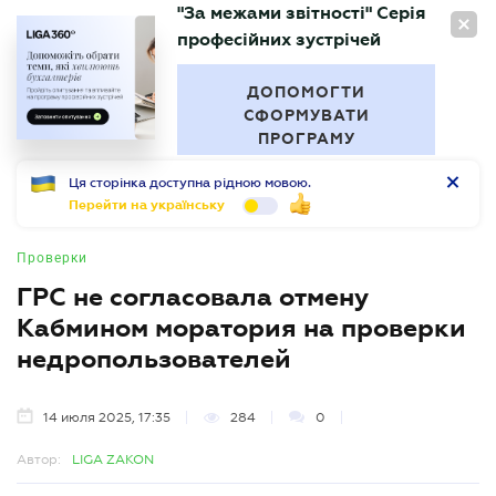
"За межами звітності" Серія
RU
професійних зустрічей
БУХГАЛТЕР
.UA
ДОПОМОГТИ
СФОРМУВАТИ
ПРОГРАМУ
Ця сторінка доступна рідною мовою.
Перейти на українську
Проверки
ГРС не согласовала отмену
Кабмином моратория на проверки
недропользователей
14 июля 2025, 17:35
284
0
Автор:
LIGA ZAKON