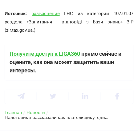
Источник:
разъяснение
ГНС из категории 107.01.07
раздела «Запитання - відповіді з Бази знань» ЗІР
(zir.tax.gov.ua.)
Получите доступ к LIGA360
прямо сейчас и
оцените, как она может защитить ваши
интересы.
Главная
/
Новости
/
Налоговики рассказали как плательщику-единщику подавать последнюю налоговую декларацию