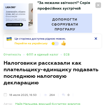
"За межами звітності" Серія
RU
професійних зустрічей
БУХГАЛТЕР
.UA
ДОПОМОГТИ
СФОРМУВАТИ
ПРОГРАМУ
Ця сторінка доступна рідною мовою.
Перейти на українську
•
•
Отчетность
ФЛП и единый налог
ЕСВ
Налоговики рассказали как
плательщику-единщику подавать
последнюю налоговую
декларацию
18 июля 2025, 16:50
264
0
Автор:
Майя Мальцева, ведущий бухгалтер-аналитик