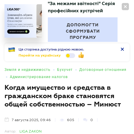
"За межами звітності" Серія
RU
професійних зустрічей
БУХГАЛТЕР
.UA
ДОПОМОГТИ
СФОРМУВАТИ
ПРОГРАМУ
Ця сторінка доступна рідною мовою.
Перейти на українську
•
•
Земля и недвижимость
Бухучет
Договорные отношения
•
Администрирование налогов
Когда имущество и средства в
гражданском браке становятся
общей собственностью – Минюст
7 августа 2025, 09:46
605
0
Автор:
LIGA ZAKON