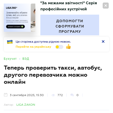
"За межами звітності" Серія
RU
професійних зустрічей
БУХГАЛТЕР
.UA
ДОПОМОГТИ
СФОРМУВАТИ
ПРОГРАМУ
Ця сторінка доступна рідною мовою.
Перейти на українську
•
Бухучет
ВЭД
Теперь проверить такси, автобус,
другого перевозчика можно
онлайн
3 сентября 2025, 15:30
772
0
Автор:
LIGA ZAKON