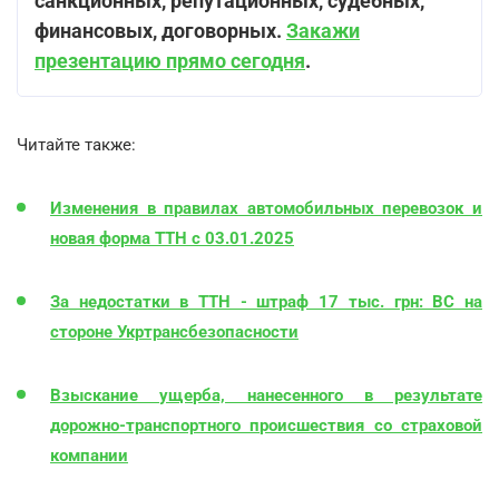
санкционных, репутационных, судебных,
финансовых, договорных.
Закажи
презентацию прямо сегодня
.
Читайте также:
Изменения в правилах автомобильных перевозок и
новая форма ТТН с 03.01.2025
За недостатки в ТТН - штраф 17 тыс. грн: ВС на
стороне Укртрансбезопасности
Взыскание ущерба, нанесенного в результате
дорожно-транспортного происшествия со страховой
компании