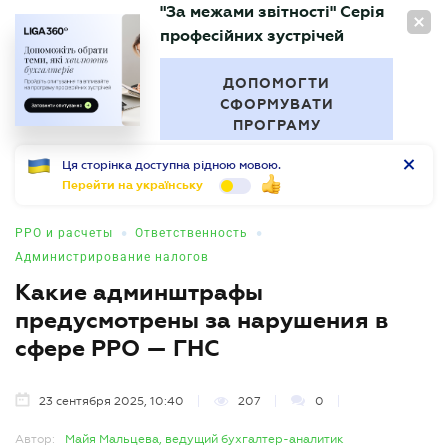
"За межами звітності" Серія
RU
професійних зустрічей
БУХГАЛТЕР
.UA
ДОПОМОГТИ
СФОРМУВАТИ
ПРОГРАМУ
Ця сторінка доступна рідною мовою.
Перейти на українську
•
•
РРО и расчеты
Ответственность
Администрирование налогов
Какие админштрафы
предусмотрены за нарушения в
сфере РРО — ГНС
23 сентября 2025, 10:40
207
0
Автор:
Майя Мальцева, ведущий бухгалтер-аналитик