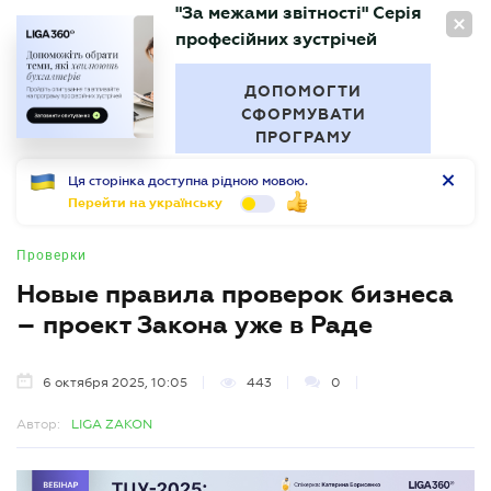
"За межами звітності" Серія
RU
професійних зустрічей
БУХГАЛТЕР
.UA
ДОПОМОГТИ
СФОРМУВАТИ
ПРОГРАМУ
Ця сторінка доступна рідною мовою.
Перейти на українську
Проверки
Новые правила проверок бизнеса
– проект Закона уже в Раде
6 октября 2025, 10:05
443
0
Автор:
LIGA ZAKON