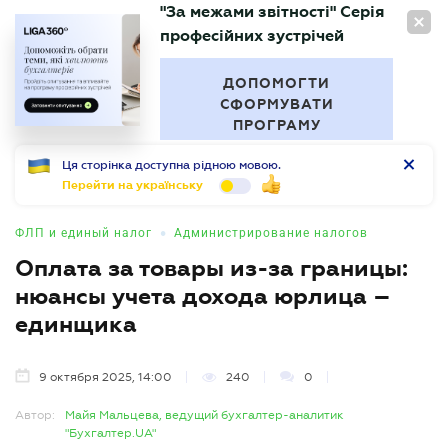
"За межами звітності" Серія
RU
професійних зустрічей
БУХГАЛТЕР
.UA
ДОПОМОГТИ
СФОРМУВАТИ
ПРОГРАМУ
Ця сторінка доступна рідною мовою.
Перейти на українську
•
ФЛП и единый налог
Администрирование налогов
Оплата за товары из-за границы:
нюансы учета дохода юрлица –
единщика
9 октября 2025, 14:00
240
0
Автор:
Майя Мальцева, ведущий бухгалтер-аналитик
"Бухгалтер.UA"