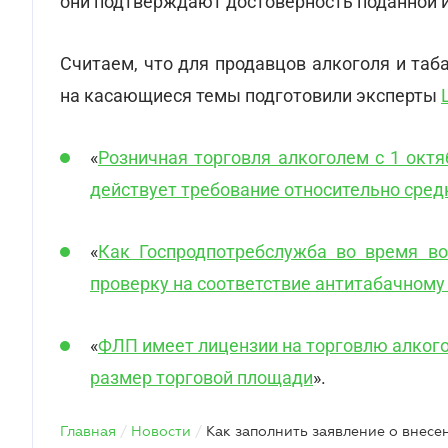
они подтверждают достоверность поданной 
Считаем, что для продавцов алкоголя и та
на касающиеся темы подготовили эксперты
«
Розничная торговля алкоголем с 1 окт
действует требование относительно сре
«
Как Госпродпотребслужба во время в
проверку на соответствие антитабачному
«
ФЛП имеет лицензии на торговлю алкого
размер торговой площади
».
Главная
/
Новости
/