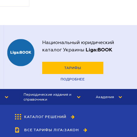
Национальный юридический
Liga:BOOK
каталог Украины
ТАРИФЫ
ПОДРОБНЕЕ
Периодические издания и
Академия
справочники
ЮРИСТ&ЗАКОН
АКАДЕМИЯ ЛІГА:ЗАКОН
КАТАЛОГ РЕШЕНИЙ
БУХГАЛТЕР&ЗАКОН
ВСЕ ТАРИФЫ ЛІГА:ЗАКОН
ВЕСТНИК МСФО