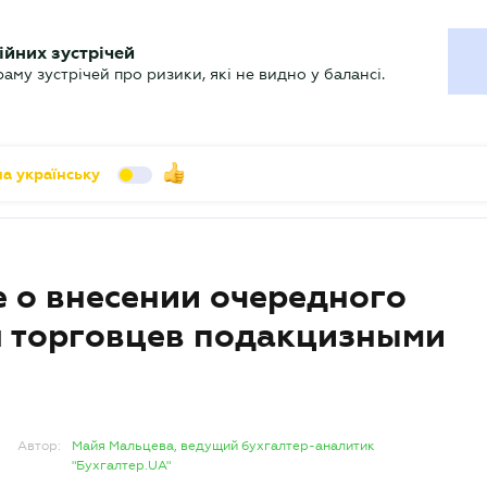
УХГАЛТЕРУ
ійних зустрічей
арь
Актуально
му зустрічей про ризики, які не видно у балансі.
а українську
е о внесении очередного
я торговцев подакцизными
Автор:
Майя Мальцева, ведущий бухгалтер-аналитик
"Бухгалтер.UA"