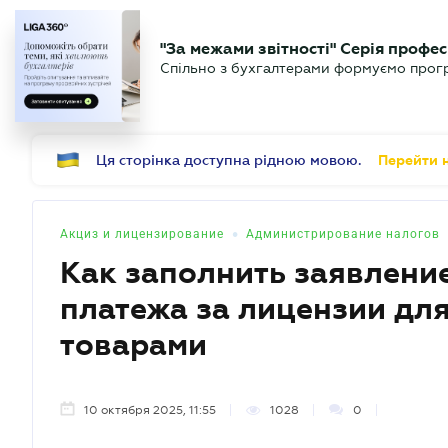
БИЗНЕСУ
ЮРИСТУ
Б
"За межами звітності" Серія профес
БУХГАЛТЕР
Новости
Аналитика
Календ
Спільно з бухгалтерами формуємо програ
.UA
Ця сторінка доступна рідною мовою.
Перейти н
•
Акциз и лицензирование
Администрирование налогов
Как заполнить заявлени
платежа за лицензии дл
товарами
10 октября 2025, 11:55
1028
0