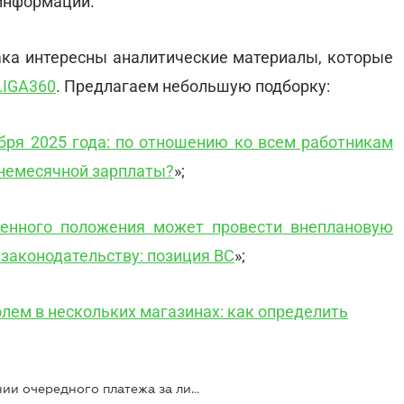
информации.
бака интересны аналитические материалы, которые
LIGA360
. Предлагаем небольшую подборку:
ября 2025 года: по отношению ко всем работникам
днемесячной зарплаты?
»;
оенного положения может провести внеплановую
 законодательству: позиция ВС
»;
лем в нескольких магазинах: как определить
Как заполнить заявление о внесении очередного платежа за лицензии для торговцев подакцизными товарами