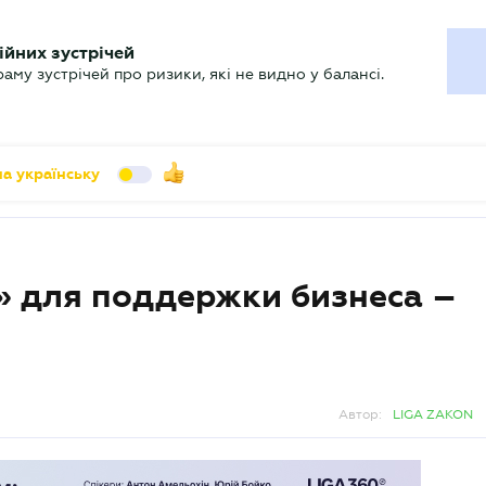
УХГАЛТЕРУ
ійних зустрічей
арь
Актуально
му зустрічей про ризики, які не видно у балансі.
а українську
» для поддержки бизнеса –
Автор:
LIGA ZAKON