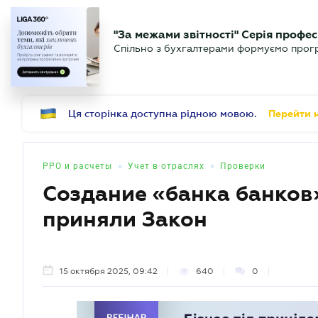
БИЗНЕСУ
ЮРИСТУ
Б
"За межами звітності" Серія профес
БУХГАЛТЕР
Новости
Аналитика
Календ
Спільно з бухгалтерами формуємо програ
.UA
Ця сторінка доступна рідною мовою.
Перейти н
•
•
РРО и расчеты
Учет в отраслях
Проверки
Создание «банка банков
приняли Закон
15 октября 2025, 09:42
640
0