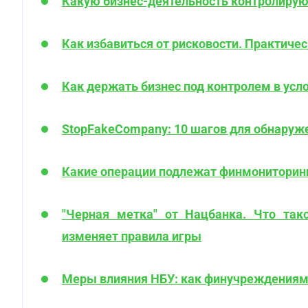
Какую бизнес-деятельность контролиру
Как избавиться от рисковости. Практиче
Как держать бизнес под контролем в усл
StopFakeCompany: 10 шагов для обнаруж
Какие операции подлежат финмониторингу
"Черная метка" от Нацбанка. Что так
изменяет правила игры
Меры влияния НБУ: как финучреждениям 