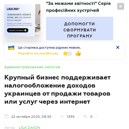
"За межами звітності" Серія
RU
професійних зустрічей
БУХГАЛТЕР
.UA
ДОПОМОГТИ
СФОРМУВАТИ
ПРОГРАМУ
Ця сторінка доступна рідною мовою.
Перейти на українську
Администрирование налогов
Крупный бизнес поддерживает
налогообложение доходов
украинцев от продажи товаров
или услуг через интернет
22 октября 2025, 08:55
1339
0
Автор:
LIGA ZAKON