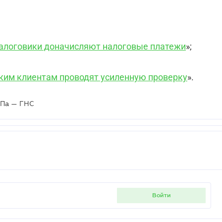
налоговики доначисляют налоговые платежи
»;
аким клиентам проводят усиленную проверку
».
ОПа — ГНС
войти