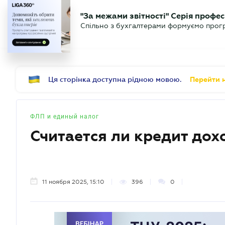
БИЗНЕСУ
ЮРИСТУ
Б
"За межами звітності" Серія профес
БУХГАЛТЕР
Новости
Аналитика
Календ
Спільно з бухгалтерами формуємо програ
.UA
Ця сторінка доступна рідною мовою.
Перейти н
ФЛП и единый налог
Считается ли кредит до
11 ноября 2025, 15:10
396
0