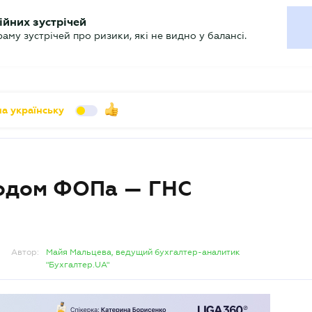
УХГАЛТЕРУ
ійних зустрічей
арь
Актуально
му зустрічей про ризики, які не видно у балансі.
а українську
ходом ФОПа — ГНС
Автор:
Майя Мальцева, ведущий бухгалтер-аналитик
"Бухгалтер.UA"