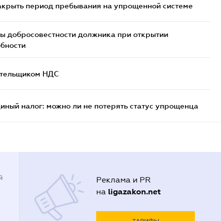
закрыть период пребывания на упрощенной системе
ы добросовестности должника при открытии
обности
лательщиком НДС
иный налог: можно ли не потерять статус упрощенца
й
Реклама и PR
ligazakon.net
на