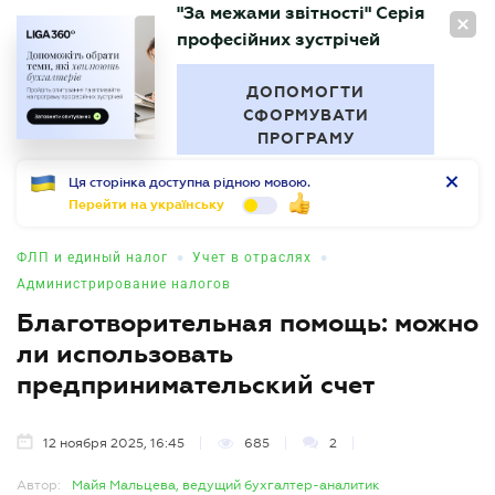
"За межами звітності" Серія
RU
професійних зустрічей
БУХГАЛТЕР
.UA
ДОПОМОГТИ
СФОРМУВАТИ
ПРОГРАМУ
Ця сторінка доступна рідною мовою.
Перейти на українську
•
•
ФЛП и единый налог
Учет в отраслях
Администрирование налогов
Благотворительная помощь: можно
ли использовать
предпринимательский счет
12 ноября 2025, 16:45
685
2
Автор:
Майя Мальцева, ведущий бухгалтер-аналитик