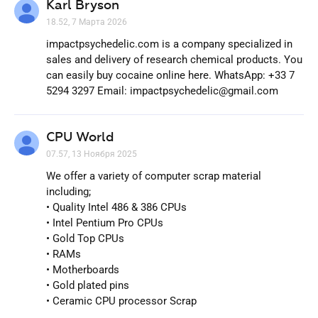
Karl Bryson
18.52, 7 Марта 2026
impactpsychedelic.com is a company specialized in
sales and delivery of research chemical products. You
can easily buy cocaine online here. WhatsApp: +33 7
5294 3297 Email: impactpsychedelic@gmail.com
CPU World
07.57, 13 Ноября 2025
We offer a variety of computer scrap material
including;
• Quality Intel 486 & 386 CPUs
• Intel Pentium Pro CPUs
• Gold Top CPUs
• RAMs
• Motherboards
• Gold plated pins
• Ceramic CPU processor Scrap