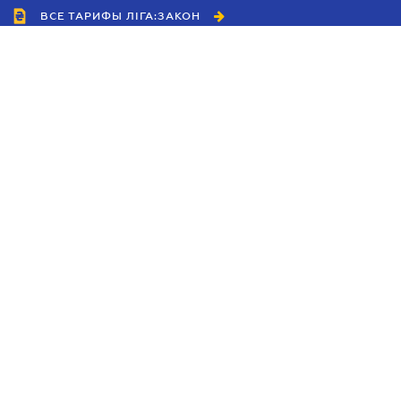
ВСЕ ТАРИФЫ ЛІГА:ЗАКОН
Сотрудничество
Агенты
Дилеры
Политика
конфиденциальности
Условия использования
сайта
Реклама
Блог
Новости компании
Руководства
Каталоги компаний
Темы в центре внимания