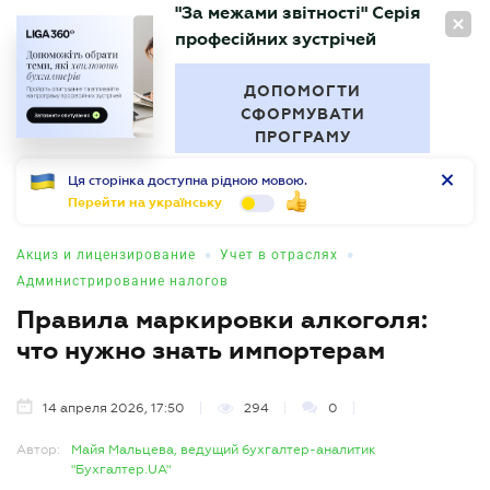
"За межами звітності" Серія
RU
професійних зустрічей
БУХГАЛТЕР
.UA
ДОПОМОГТИ
СФОРМУВАТИ
ПРОГРАМУ
Ця сторінка доступна рідною мовою.
Перейти на українську
•
•
Акциз и лицензирование
Учет в отраслях
Администрирование налогов
Правила маркировки алкоголя:
что нужно знать импортерам
14 апреля 2026, 17:50
294
0
Автор:
Майя Мальцева, ведущий бухгалтер-аналитик
"Бухгалтер.UA"