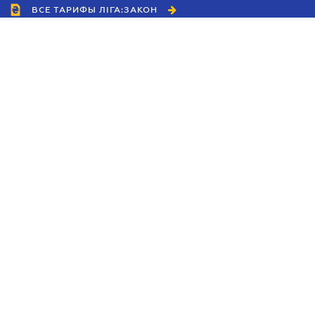
ВСЕ ТАРИФЫ ЛІГА:ЗАКОН
Сотрудничество
Агенты
Дилеры
Политика
конфиденциальности
Условия использования
сайта
Реклама
Блог
Новости компании
Руководства
Каталоги компаний
Темы в центре внимания