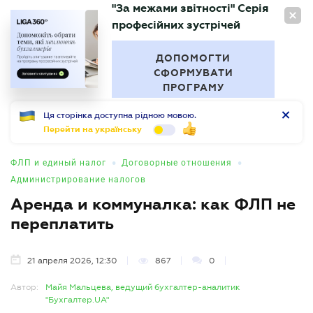
"За межами звітності" Серія
RU
професійних зустрічей
БУХГАЛТЕР
.UA
ДОПОМОГТИ
СФОРМУВАТИ
ПРОГРАМУ
Ця сторінка доступна рідною мовою.
Перейти на українську
•
•
ФЛП и единый налог
Договорные отношения
Администрирование налогов
Аренда и коммуналка: как ФЛП не
переплатить
21 апреля 2026, 12:30
867
0
Автор:
Майя Мальцева, ведущий бухгалтер-аналитик
"Бухгалтер.UA"