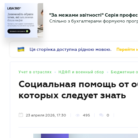
БИЗНЕСУ
ЮРИСТУ
Б
"За межами звітності" Серія профес
БУХГАЛТЕР
Новости
Аналитика
Календ
Спільно з бухгалтерами формуємо програ
.UA
Ця сторінка доступна рідною мовою.
Перейти н
•
•
Учет в отраслях
НДФЛ и военный сбор
Бюджетные о
Социальная помощь от о
которых следует знать
23 апреля 2026, 17:30
495
0