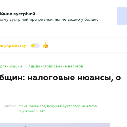
УХГАЛТЕРУ
ійних зустрічей
арь
Актуально
му зустрічей про ризики, які не видно у балансі.
а українську
•
рганизации
Администрирование налогов
бщин: налоговые нюансы, о
Автор:
Майя Мальцева, ведущий бухгалтер-аналитик
"Бухгалтер.UA"