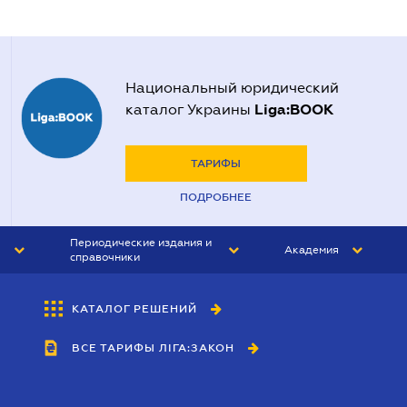
Национальный юридический
Liga:BOOK
каталог Украины
ТАРИФЫ
ПОДРОБНЕЕ
Периодические издания и
Академия
справочники
ЮРИСТ&ЗАКОН
АКАДЕМИЯ ЛІГА:ЗАКОН
КАТАЛОГ РЕШЕНИЙ
БУХГАЛТЕР&ЗАКОН
ВСЕ ТАРИФЫ ЛІГА:ЗАКОН
ВЕСТНИК МСФО
ИНТЕРБУХ