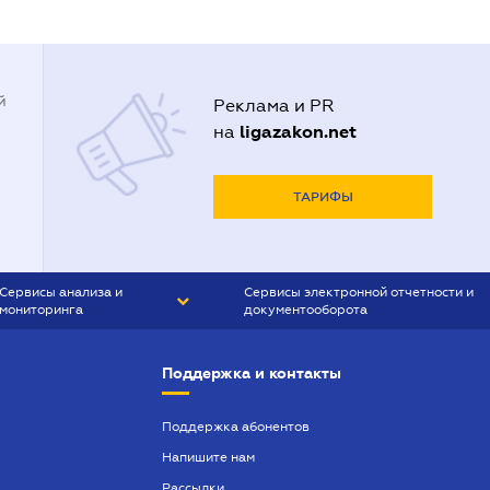
й
Реклама и PR
ligazakon.net
на
ТАРИФЫ
Сервисы анализа и
Сервисы электронной отчетности и
мониторинга
документооборота
CONTR AGENT
Liga:REPORT
Поддержка и контакты
SMS-МАЯК
VERDICTUM
Поддержка абонентов
Напишите нам
SEMANTRUM
Рассылки