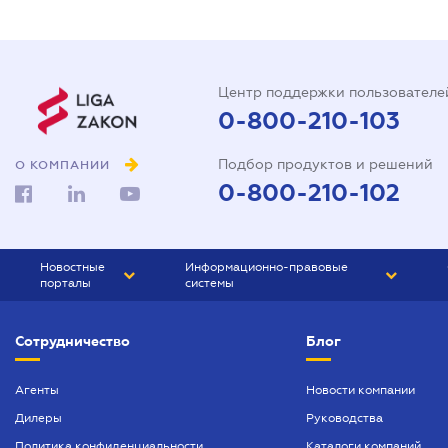
Центр поддержки пользователе
0-800-210-103
Подбор продуктов и решений
О КОМПАНИИ
0-800-210-102
Новостные
Информационно-правовые
порталы
системы
ЮРЛИГА
Право Украины
Сотрудничество
Блог
БИЗНЕС
ГРАНД
БУХГАЛТЕР.ua
ПРАЙМ
Агенты
Новости компании
Дилеры
Руководства
БУХГАЛТЕР ПРОФ
Политика конфиденциальности
Каталоги компаний