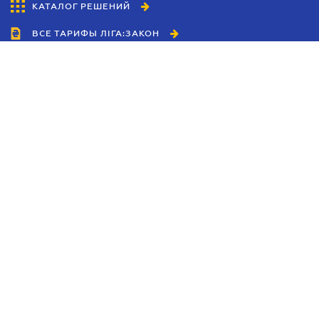
КАТАЛОГ РЕШЕНИЙ
ВСЕ ТАРИФЫ ЛІГА:ЗАКОН
Сотрудничество
Агенты
Дилеры
Политика
конфиденциальности
Условия использования
сайта
Реклама
Блог
Новости компании
Руководства
Каталоги компаний