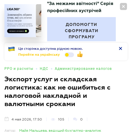
"За межами звітності" Серія
RU
професійних зустрічей
БУХГАЛТЕР
.UA
ДОПОМОГТИ
СФОРМУВАТИ
ПРОГРАМУ
Ця сторінка доступна рідною мовою.
Перейти на українську
•
•
РРО и расчеты
НДС
Администрирование налогов
Экспорт услуг и складская
логистика: как не ошибиться с
налоговой накладной и
валютными сроками
4 мая 2026, 17:50
105
0
Автор:
Майя Мальцева, ведущий бухгалтер-аналитик