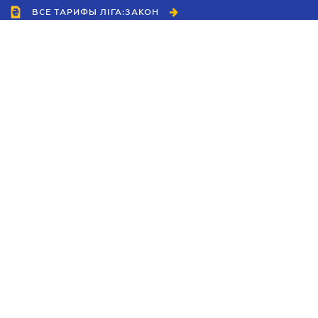
ВСЕ ТАРИФЫ ЛІГА:ЗАКОН
Сотрудничество
Агенты
Дилеры
Политика
конфиденциальности
Условия использования
сайта
Реклама
Блог
Новости компании
Руководства
Каталоги компаний
Темы в центре внимания