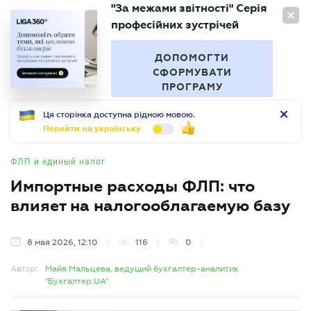
"За межами звітності" Серія
RU
професійних зустрічей
БУХГАЛТЕР
.UA
ДОПОМОГТИ
СФОРМУВАТИ
ПРОГРАМУ
Ця сторінка доступна рідною мовою.
Перейти на українську
ФЛП и единый налог
Импортные расходы ФЛП: что
влияет на налогооблагаемую базу
8 мая 2026, 12:10
116
0
Автор:
Майя Мальцева, ведущий бухгалтер-аналитик
"Бухгалтер.UA"