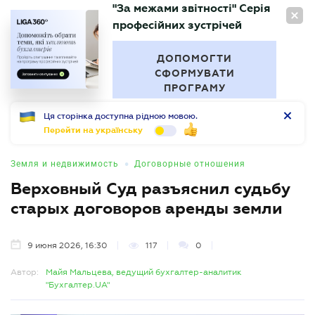
"За межами звітності" Серія
RU
професійних зустрічей
БУХГАЛТЕР
.UA
ДОПОМОГТИ
СФОРМУВАТИ
ПРОГРАМУ
Ця сторінка доступна рідною мовою.
Перейти на українську
•
Земля и недвижимость
Договорные отношения
Верховный Суд разъяснил судьбу
старых договоров аренды земли
9 июня 2026, 16:30
117
0
Автор:
Майя Мальцева, ведущий бухгалтер-аналитик
"Бухгалтер.UA"