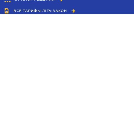
ВСЕ ТАРИФЫ ЛІГА:ЗАКОН
Сотрудничество
Агенты
Дилеры
Политика
конфиденциальности
Условия использования
сайта
Реклама
Блог
Новости компании
Руководства
Каталоги компаний
Темы в центре внимания