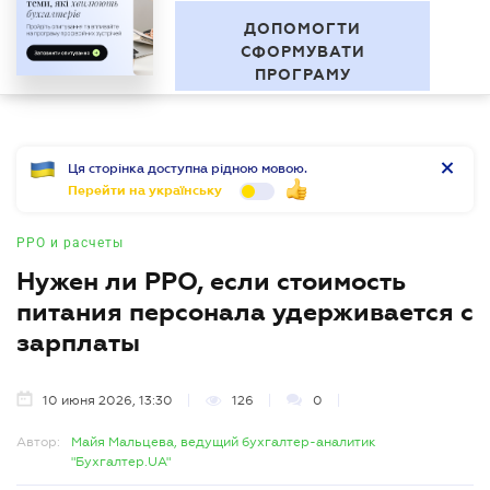
"За межами звітності" Серія
RU
професійних зустрічей
БУХГАЛТЕР
.UA
ДОПОМОГТИ
СФОРМУВАТИ
ПРОГРАМУ
Ця сторінка доступна рідною мовою.
Перейти на українську
РРО и расчеты
Нужен ли РРО, если стоимость
питания персонала удерживается с
зарплаты
10 июня 2026, 13:30
126
0
Автор:
Майя Мальцева, ведущий бухгалтер-аналитик
"Бухгалтер.UA"