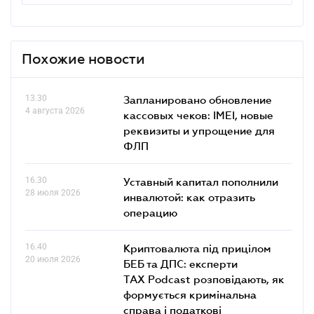
Похожие новости
13.30
Запланировано обновление
4 августа 2026
кассовых чеков: IMEI, новые
реквизиты и упрощение для
ФЛП
16.30
Уставный капитал пополнили
28 июля 2026
инвалютой: как отразить
операцию
16.40
Криптовалюта під прицілом
20 июля 2026
БЕБ та ДПС: експерти
TAX Podcast розповідають, як
формується кримінальна