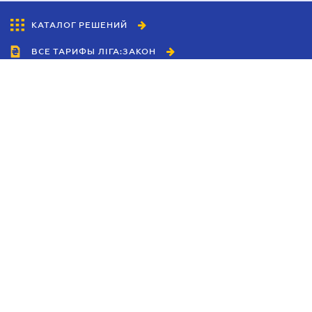
КАТАЛОГ РЕШЕНИЙ
ВСЕ ТАРИФЫ ЛІГА:ЗАКОН
Сотрудничество
Агенты
Дилеры
Политика
конфиденциальности
Условия использования
сайта
Реклама
Блог
Новости компании
Руководства