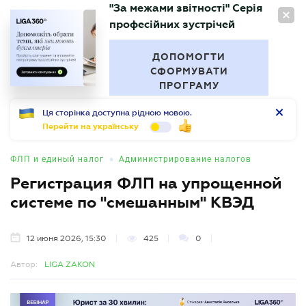
"За межами звітності" Серія
RU
професійних зустрічей
БУХГАЛТЕР
.UA
ДОПОМОГТИ
СФОРМУВАТИ
ПРОГРАМУ
Ця сторінка доступна рідною мовою.
Перейти на українську
•
ФЛП и единый налог
Администрирование налогов
Регистрация ФЛП на упрощенной
системе по "смешанным" КВЭД
12 июня 2026, 15:30
425
0
Автор:
LIGA ZAKON