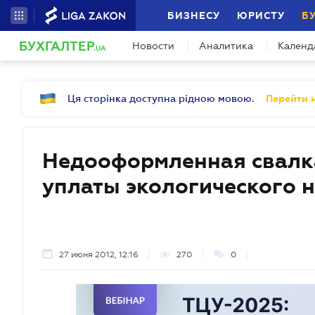
БИЗНЕСУ
ЮРИСТУ
Б
БУХГАЛТЕР
Новости
Аналитика
Календ
.UA
Ця сторінка доступна рідною мовою.
Перейти н
Недооформленная свалка
уплаты экологического 
27 июня 2012, 12:16
270
0