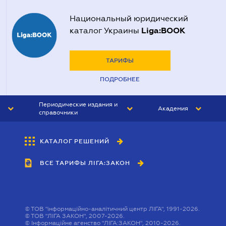
Национальный юридический
Liga:BOOK
каталог Украины
ТАРИФЫ
ПОДРОБНЕЕ
Периодические издания и
Академия
справочники
ЮРИСТ&ЗАКОН
АКАДЕМИЯ ЛІГА:ЗАКОН
КАТАЛОГ РЕШЕНИЙ
БУХГАЛТЕР&ЗАКОН
ВСЕ ТАРИФЫ ЛІГА:ЗАКОН
ВЕСТНИК МСФО
ИНТЕРБУХ
ЛИЧНЫЙ ЭКСПЕРТ
©
ТОВ "інформаційно-аналітичний центр ЛІГА", 1991-2026.
©
ТОВ "ЛІГА ЗАКОН", 2007-2026.
©
Інформаційне агенство "ЛІГА:ЗАКОН", 2010-2026.