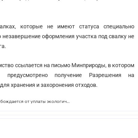
алках, которые не имеют статуса специально
то незавершение оформления участка под свалку не
га.
мство ссылается на письмо Минприроды, в котором
не предусмотрено получение Разрешения на
для хранения и захоронения отходов.
Недооформленная свалка не освобождается от уплаты экологического налога