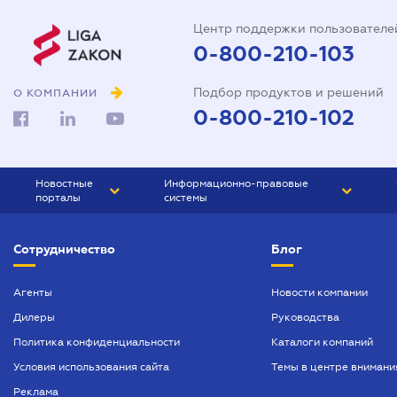
Центр поддержки пользователе
0-800-210-103
Подбор продуктов и решений
О КОМПАНИИ
0-800-210-102
Новостные
Информационно-правовые
порталы
системы
ЮРЛИГА
Право Украины
Сотрудничество
Блог
БИЗНЕС
ГРАНД
БУХГАЛТЕР.ua
ПРАЙМ
Агенты
Новости компании
Дилеры
Руководства
БУХГАЛТЕР ПРОФ
Политика конфиденциальности
Каталоги компаний
ЮРИСТ ПРОФ
Условия использования сайта
Темы в центре внимани
ЮРИСТ
Реклама