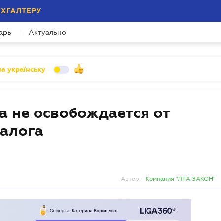
УХГАЛТЕРУ
арь
Актуально
а українську
 не освобождается от
налога
Автор:
Компания "ЛІГА:ЗАКОН"