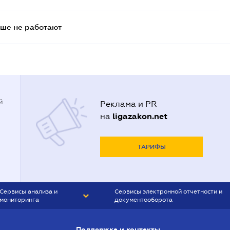
ьше не работают
й
Реклама и PR
ligazakon.net
на
ТАРИФЫ
Сервисы анализа и
Сервисы электронной отчетности и
мониторинга
документооборота
CONTR AGENT
Liga:REPORT
Поддержка и контакты