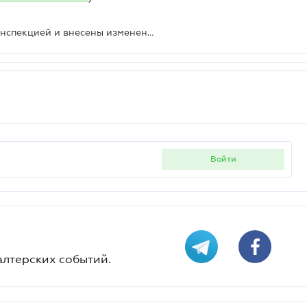
Утвержден акт проверки сельхозинспекцией и внесены изменения в порядок использования банковских счетов
войти
алтерских событий.