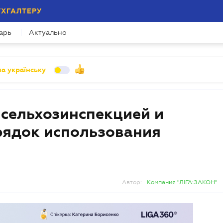
УХГАЛТЕРУ
арь
Актуально
а українську
 сельхозинспекцией и
рядок использования
Автор:
Компания "ЛІГА:ЗАКОН"