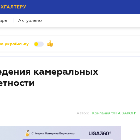
УХГАЛТЕРУ
арь
Актуально
а українську
едения камеральных
етности
Автор:
Компания "ЛІГА:ЗАКОН"