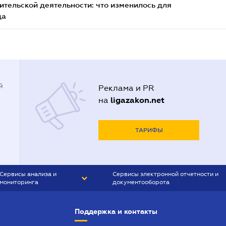
тельской деятельности: что изменилось для
да
й
Реклама и PR
ligazakon.net
на
ТАРИФЫ
Сервисы анализа и
Сервисы электронной отчетности и
мониторинга
документооборота
CONTR AGENT
Liga:REPORT
Поддержка и контакты
SMS-МАЯК