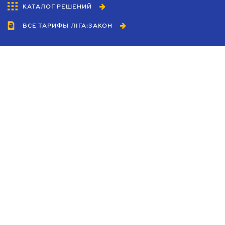
КАТАЛОГ РЕШЕНИЙ
ВСЕ ТАРИФЫ ЛІГА:ЗАКОН
Сотрудничество
Агенты
Дилеры
Политика
конфиденциальности
Условия использования
сайта
Реклама
Блог
Новости компании
Руководства
Каталоги компаний