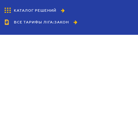
КАТАЛОГ РЕШЕНИЙ
ВСЕ ТАРИФЫ ЛІГА:ЗАКОН
Сотрудничество
Агенты
Дилеры
Политика
конфиденциальности
Условия использования
сайта
Реклама
Блог
Новости компании
Руководства
Каталоги компаний