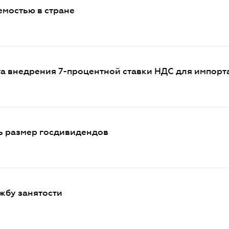
емостью в стране
а внедрения 7-процентной ставки НДС для импорт
ь размер госдивидендов
жбу занятости