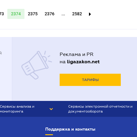
73
2374
2375
2376
...
2582
й
Реклама и PR
ligazakon.net
на
ТАРИФЫ
Сервисы анализа и
Сервисы электронной отчетности и
мониторинга
документооборота
CONTR AGENT
Liga:REPORT
Поддержка и контакты
SMS-МАЯК