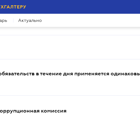
УХГАЛТЕРУ
арь
Актуально
бязательств в течение дня применяется одинаков
коррупционная комиссия