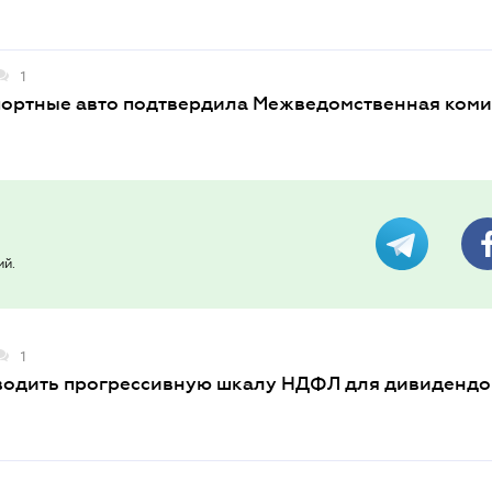
1
ортные авто подтвердила Межведомственная коми
ий.
1
водить прогрессивную шкалу НДФЛ для дивидендо