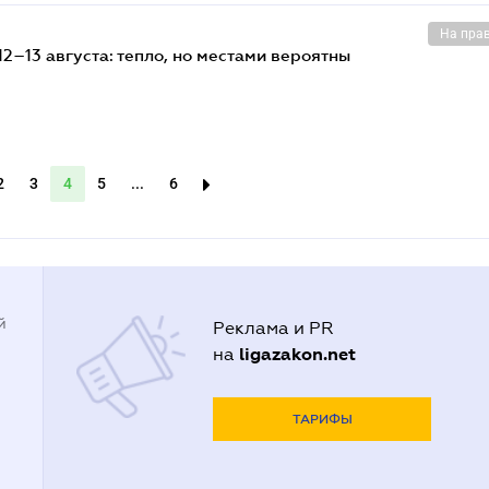
На пра
2–13 августа: тепло, но местами вероятны
2
3
4
5
...
6
й
Реклама и PR
ligazakon.net
на
ТАРИФЫ