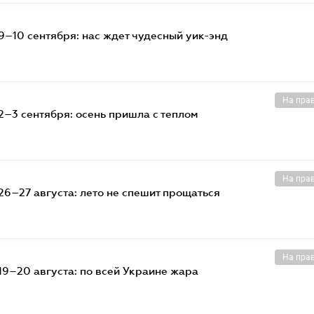
9–10 сентября: нас ждет чудесный уик-энд
На пра
2–3 сентября: осень пришла с теплом
На пра
6–27 августа: лето не спешит прощаться
На пра
19–20 августа: по всей Украине жара