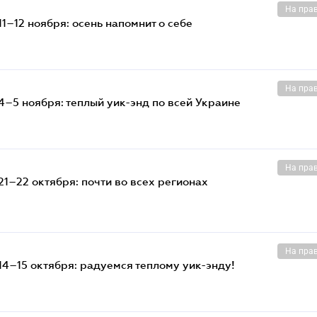
На пра
1–12 ноября: осень напомнит о себе
На пра
4–5 ноября: теплый уик-энд по всей Украине
На пра
1–22 октября: почти во всех регионах
На пра
14–15 октября: радуемся теплому уик-энду!