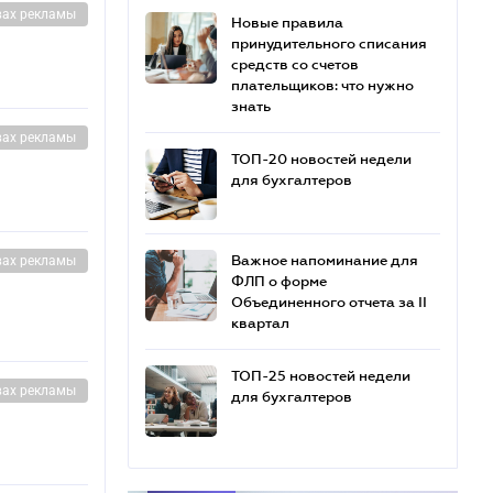
вах рекламы
Новые правила
принудительного списания
средств со счетов
плательщиков: что нужно
знать
вах рекламы
ТОП-20 новостей недели
для бухгалтеров
Важное напоминание для
вах рекламы
ФЛП о форме
Объединенного отчета за II
квартал
ТОП-25 новостей недели
вах рекламы
для бухгалтеров