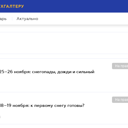
УХГАЛТЕРУ
арь
Актуально
На пра
25–26 ноября: снегопады, дожди и сильный
На пра
8–19 ноября: к первому снегу готовы?
3