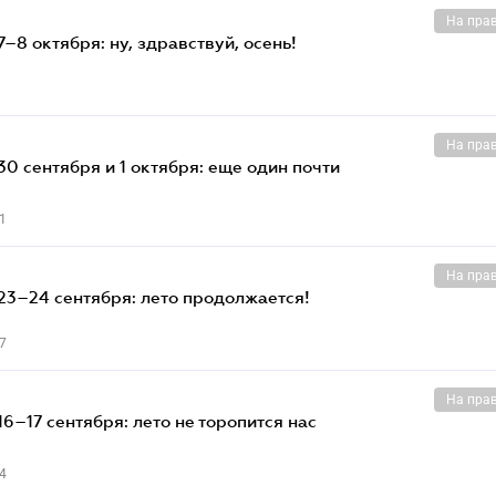
На пра
–8 октября: ну, здравствуй, осень!
На пра
0 сентября и 1 октября: еще один почти
1
На пра
23–24 сентября: лето продолжается!
7
На пра
6–17 сентября: лето не торопится нас
4