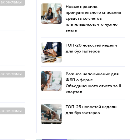
вах рекламы
Новые правила
принудительного списания
средств со счетов
плательщиков: что нужно
знать
ТОП-20 новостей недели
для бухгалтеров
Важное напоминание для
вах рекламы
ФЛП о форме
Объединенного отчета за II
квартал
ТОП-25 новостей недели
вах рекламы
для бухгалтеров