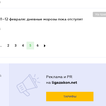
9
На пра
11–12 февраля: дневные морозы пока отступят
6
..
2
3
4
5
6
й
Реклама и PR
ligazakon.net
на
ТАРИФЫ