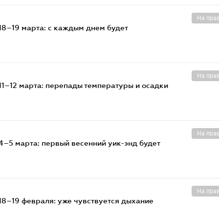
На пра
18–19 марта: с каждым днем будет
На пра
11–12 марта: перепады температуры и осадки
На пра
4–5 марта: первый весенний уик-энд будет
На пра
18–19 февраля: уже чувствуется дыхание