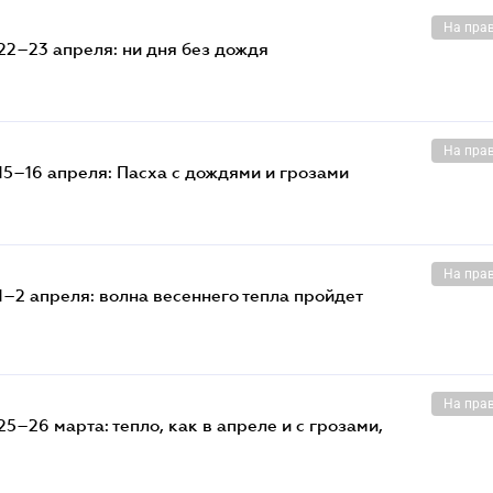
На пра
22–23 апреля: ни дня без дождя
На пра
15–16 апреля: Пасха с дождями и грозами
На пра
–2 апреля: волна весеннего тепла пройдет
На пра
5–26 марта: тепло, как в апреле и с грозами,