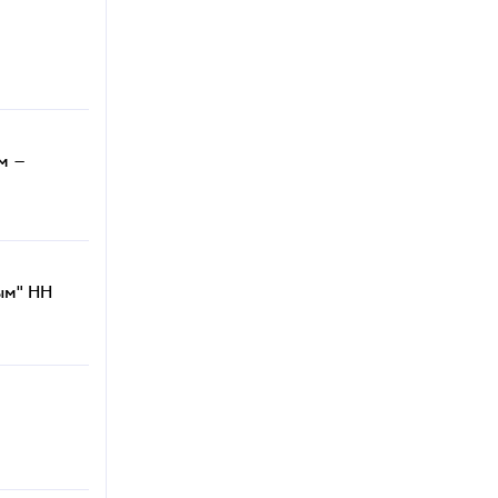
м –
ым" НН