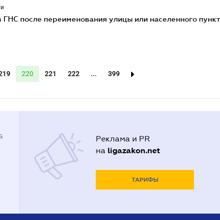
ти
в ГНС после переименования улицы или населенного пунк
219
220
221
222
...
399
й
Реклама и PR
ligazakon.net
на
ТАРИФЫ