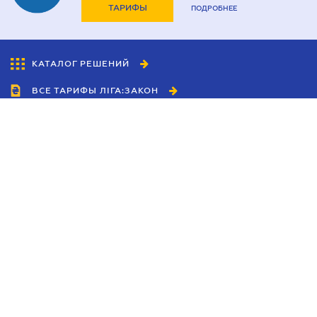
ТАРИФЫ
ПОДРОБНЕЕ
КАТАЛОГ РЕШЕНИЙ
ВСЕ ТАРИФЫ ЛІГА:ЗАКОН
Сотрудничество
Агенты
Дилеры
Политика
конфиденциальности
Условия использования
сайта
Реклама
Блог
Новости компании