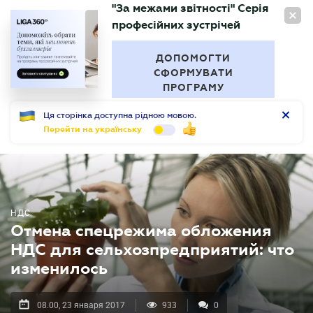
"За межами звітності" Серія
RU
професійних зустрічей
БУХГАЛТЕР
.UA
ДОПОМОГТИ
СФОРМУВАТИ
ПРОГРАМУ
Ця сторінка доступна рідною мовою.
Перейти на українську
НДС
Отмена спецрежима обложения
НДС для сельхозпредприятий: что
изменилось
08.00, 23 января 2017
933
0