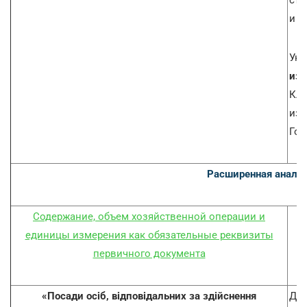
сто
и с
Ука
изм
Кла
изм
Гос
Расширенная аналит
Содержание, объем хозяйственной операции и
единицы измерения как обязательные реквизиты
первичного документа
«Посади осіб, відповідальних за здійснення
Дан