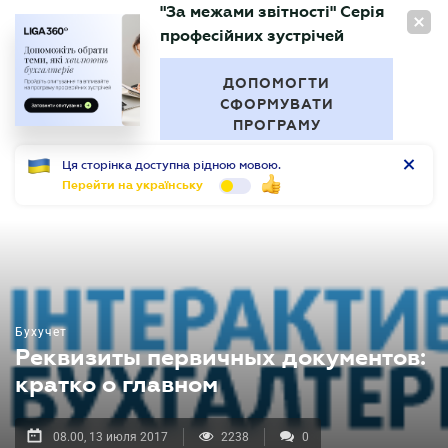
"За межами звітності" Серія
RU
професійних зустрічей
БУХГАЛТЕР
.UA
ДОПОМОГТИ
СФОРМУВАТИ
ПРОГРАМУ
Ця сторінка доступна рідною мовою.
Перейти на українську
Бухучет
Реквизиты первичных документов:
кратко о главном
08.00, 13 июля 2017
2238
0