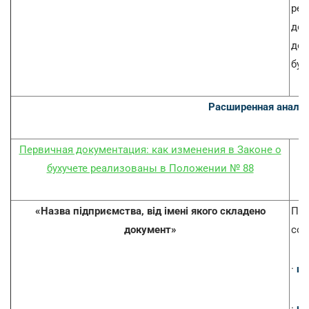
рек
дол
док
бух
Расширенная аналит
Первичная документация: как изменения в Законе о
бухучете реализованы в Положении № 88
«Назва підприємства, від імені якого складено
По 
документ»
сод
·
ин
·
на