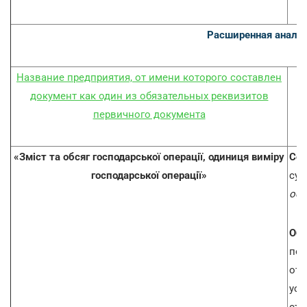
Расширенная аналит
Название предприятия, от имени которого составлен
документ как один из обязательных реквизитов
первичного документа
«Зміст та обсяг господарської операції, одиниця виміру
Сод
господарської операції»
сут
осу
Объ
пон
отр
усл