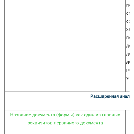
пол
стр
сог
хар
пер
доп
доп
док
рек
уст
Расширенная аналит
Название документа (формы) как один из главных
реквизитов первичного документа