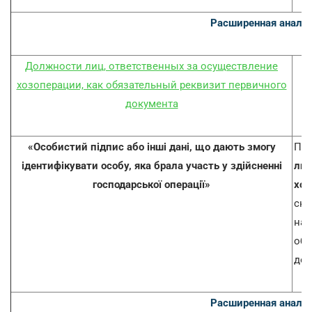
Расширенная аналит
Должности лиц, ответственных за осуществление
хозоперации, как обязательный реквизит первичного
документа
«Особистий підпис або інші дані, що дають змогу
Пер
ідентифікувати особу, яка брала участь у здійсненні
лиц
господарської операції»
хоз
скр
нак
об 
док
Расширенная аналит