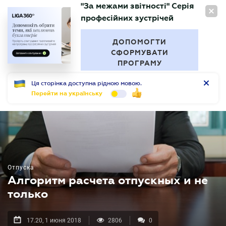
"За межами звітності" Серія
RU
професійних зустрічей
БУХГАЛТЕР
.UA
ДОПОМОГТИ
СФОРМУВАТИ
ПРОГРАМУ
Ця сторінка доступна рідною мовою.
Перейти на українську
Отпуска
Алгоритм расчета отпускных и не
только
17.20, 1 июня 2018
2806
0