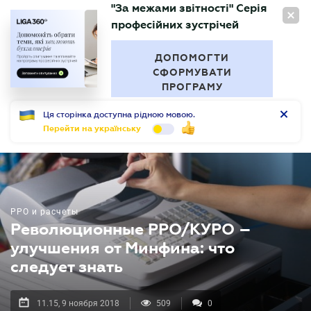
"За межами звітності" Серія
RU
професійних зустрічей
БУХГАЛТЕР
.UA
ДОПОМОГТИ
СФОРМУВАТИ
ПРОГРАМУ
Ця сторінка доступна рідною мовою.
Перейти на українську
РРО и расчеты
Революционные РРО/КУРО –
улучшения от Минфина: что
следует знать
11.15, 9 ноября 2018
509
0