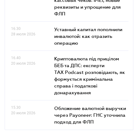
кассовых чеков: IMEI, новые
реквизиты и упрощение для
ФЛП
16.30
Уставный капитал пополнили
28 июля 2026
инвалютой: как отразить
операцию
16.40
Криптовалюта під прицілом
20 июля 2026
БЕБ та ДПС: експерти
TAX Podcast розповідають, як
формується кримінальна
справа і податкові
донарахування
15.30
Обложение валютной выручки
20 июля 2026
через Payoneer: ГНС уточнила
подход для ФЛП