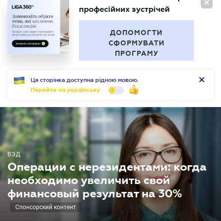
"За межами звітності" Серія
RU
професійних зустрічей
БУХГАЛТЕР
.UA
ДОПОМОГТИ
СФОРМУВАТИ
ПРОГРАМУ
Ця сторінка доступна рідною мовою.
Перейти на українську
ВЭД
Операции с нерезидентами: когда
необходимо увеличить свой
финансовый результат на 30%
Спонсорский контент