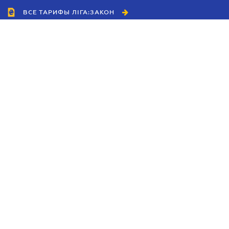
ВСЕ ТАРИФЫ ЛІГА:ЗАКОН
Сотрудничество
Агенты
Дилеры
Политика
конфиденциальности
Условия использования
сайта
Реклама
Блог
Новости компании
Руководства
Каталоги компаний
Темы в центре внимания