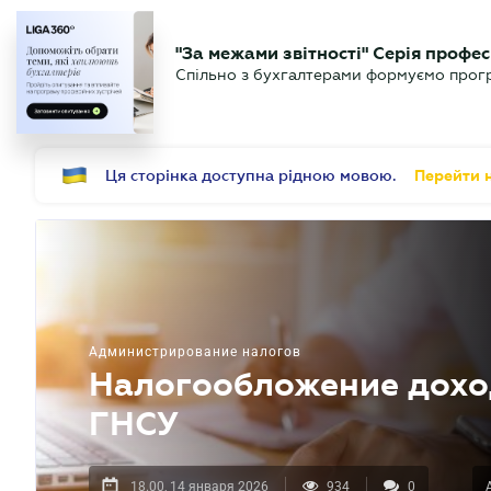
БИЗНЕСУ
ЮРИСТУ
Б
"За межами звітності" Серія профес
БУХГАЛТЕР
Новости
Аналитика
Календ
Спільно з бухгалтерами формуємо програ
.UA
Ця сторінка доступна рідною мовою.
Перейти н
Администрирование налогов
Налогообложение дохо
ГНСУ
18.00, 14 января 2026
934
0