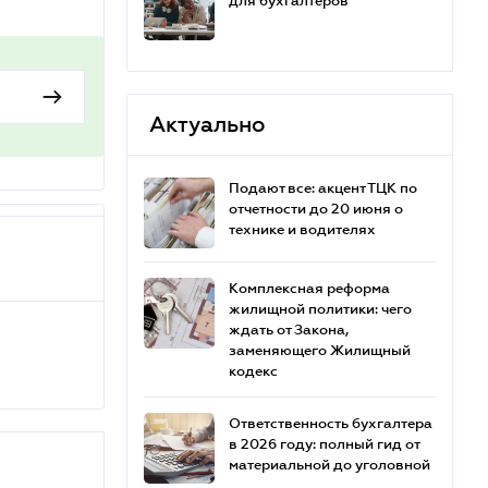
для бухгалтеров
Актуально
Подают все: акцент ТЦК по
отчетности до 20 июня о
технике и водителях
Комплексная реформа
жилищной политики: чего
ждать от Закона,
заменяющего Жилищный
кодекс
Ответственность бухгалтера
в 2026 году: полный гид от
материальной до уголовной