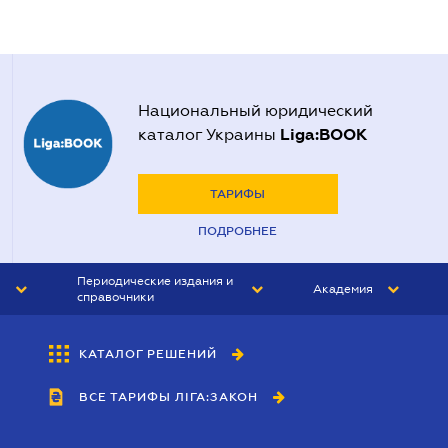
Национальный юридический
Liga:BOOK
каталог Украины
ТАРИФЫ
ПОДРОБНЕЕ
Периодические издания и
Академия
справочники
ЮРИСТ&ЗАКОН
АКАДЕМИЯ ЛІГА:ЗАКОН
КАТАЛОГ РЕШЕНИЙ
БУХГАЛТЕР&ЗАКОН
ВСЕ ТАРИФЫ ЛІГА:ЗАКОН
ВЕСТНИК МСФО
ИНТЕРБУХ