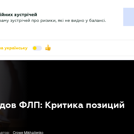
УХГАЛТЕРУ
ійних зустрічей
арь
Актуально
му зустрічей про ризики, які не видно у балансі.
а українську
дов ФЛП: Критика позиций
Автор:
Crowe Mikhailenko