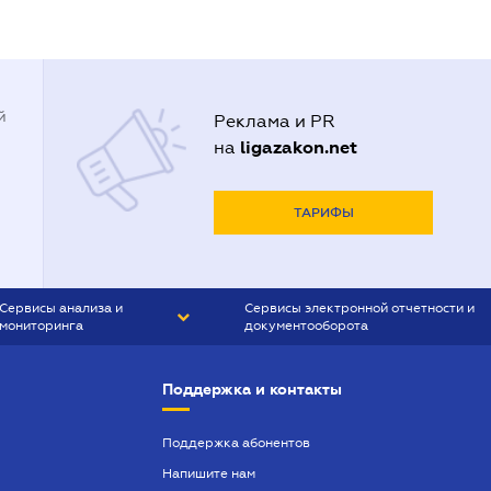
й
Реклама и PR
ligazakon.net
на
ТАРИФЫ
Сервисы анализа и
Сервисы электронной отчетности и
мониторинга
документооборота
CONTR AGENT
Liga:REPORT
Поддержка и контакты
SMS-МАЯК
VERDICTUM
Поддержка абонентов
Напишите нам
SEMANTRUM