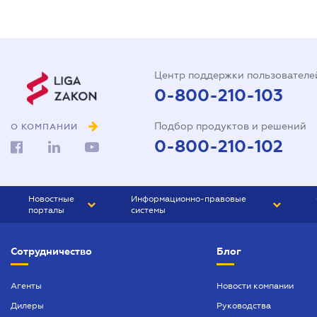
Центр поддержки пользователе
0-800-210-103
Подбор продуктов и решений
О КОМПАНИИ
0-800-210-102
Новостные
Информационно-правовые
порталы
системы
ЮРЛИГА
Право Украины
Сотрудничество
Блог
БИЗНЕС
ГРАНД
БУХГАЛТЕР.ua
ПРАЙМ
Агенты
Новости компании
Дилеры
Руководства
БУХГАЛТЕР ПРОФ