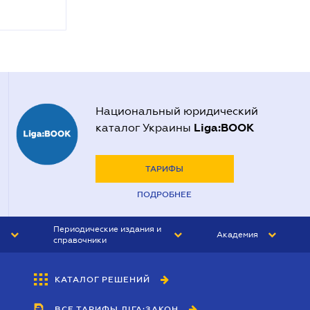
Национальный юридический
Liga:BOOK
каталог Украины
ТАРИФЫ
ПОДРОБНЕЕ
Периодические издания и
Академия
справочники
ЮРИСТ&ЗАКОН
АКАДЕМИЯ ЛІГА:ЗАКОН
КАТАЛОГ РЕШЕНИЙ
БУХГАЛТЕР&ЗАКОН
ВСЕ ТАРИФЫ ЛІГА:ЗАКОН
ВЕСТНИК МСФО