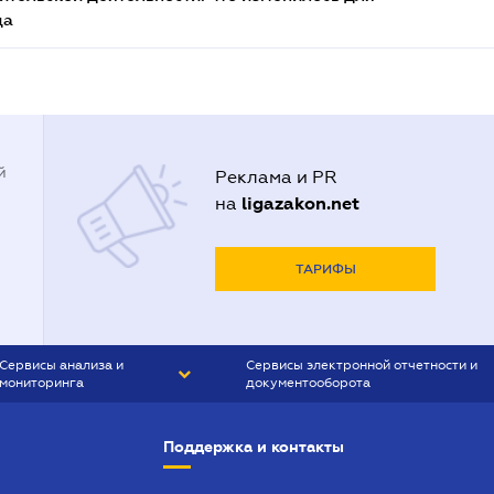
да
й
Реклама и PR
ligazakon.net
на
ТАРИФЫ
Сервисы анализа и
Сервисы электронной отчетности и
мониторинга
документооборота
CONTR AGENT
Liga:REPORT
Поддержка и контакты
SMS-МАЯК
VERDICTUM