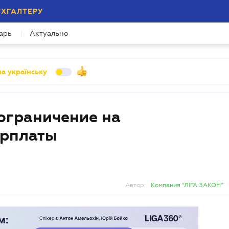
УХГАЛТЕРУ
арь
Актуально
а українську
ограничение на
арплаты
Автор:
Компания "ЛІГА:ЗАКОН"