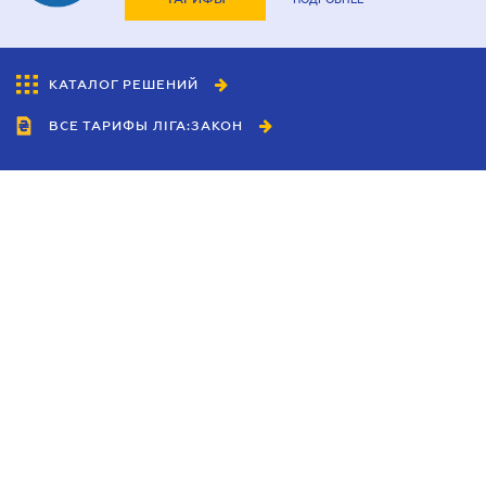
КАТАЛОГ РЕШЕНИЙ
ВСЕ ТАРИФЫ ЛІГА:ЗАКОН
Сотрудничество
Агенты
Дилеры
Политика
конфиденциальности
Условия использования
сайта
Реклама
Блог
Новости компании