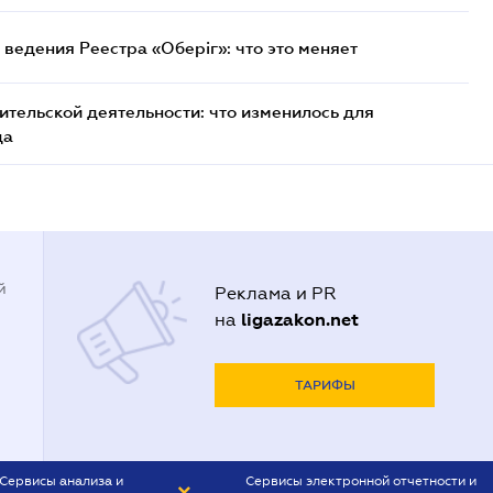
ведения Реестра «Оберіг»: что это меняет
тельской деятельности: что изменилось для
да
й
Реклама и PR
ligazakon.net
на
ТАРИФЫ
Сервисы анализа и
Сервисы электронной отчетности и