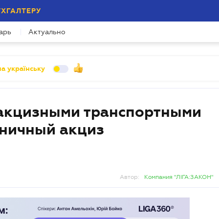
УХГАЛТЕРУ
арь
Актуально
а українську
дакцизными транспортными
зничный акциз
Автор:
Компания "ЛІГА:ЗАКОН"