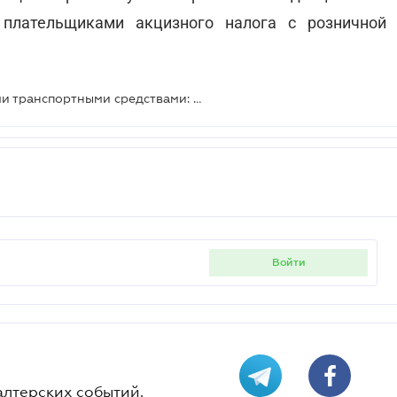
 плательщиками акцизного налога с розничной
Розничная торговля подакцизными транспортными средствами: будет ли розничный акциз
войти
алтерских событий.