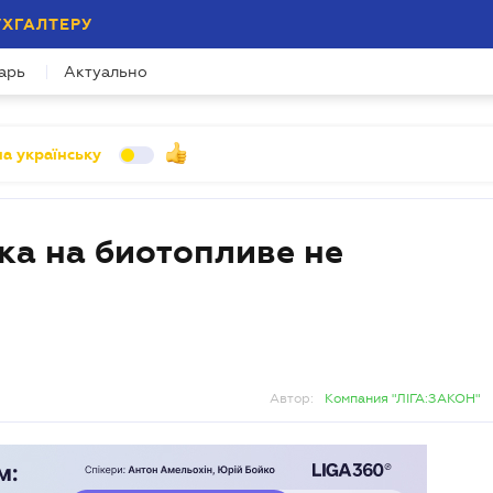
УХГАЛТЕРУ
арь
Актуально
а українську
ка на биотопливе не
Автор:
Компания "ЛІГА:ЗАКОН"