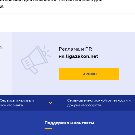
да
й
Реклама и PR
ligazakon.net
на
ТАРИФЫ
Сервисы анализа и
Сервисы электронной отчетности и
мониторинга
документооборота
CONTR AGENT
Liga:REPORT
Поддержка и контакты
SMS-МАЯК