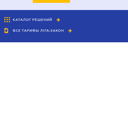
КАТАЛОГ РЕШЕНИЙ
ВСЕ ТАРИФЫ ЛІГА:ЗАКОН
Сотрудничество
Агенты
Дилеры
Политика
конфиденциальности
Условия использования
сайта
Реклама
Блог
Новости компании