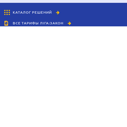
КАТАЛОГ РЕШЕНИЙ
ВСЕ ТАРИФЫ ЛІГА:ЗАКОН
Сотрудничество
Агенты
Дилеры
Политика
конфиденциальности
Условия использования
сайта
Реклама
Блог
Новости компании
Руководства