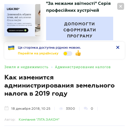
"За межами звітності" Серія
RU
професійних зустрічей
БУХГАЛТЕР
.UA
ДОПОМОГТИ
СФОРМУВАТИ
ПРОГРАМУ
Ця сторінка доступна рідною мовою.
Перейти на українську
•
Земля и недвижимость
Администрирование налогов
Как изменится
администрирования земельного
налога в 2019 году
18 декабря 2018, 10:25
3300
0
Автор:
Компания "ЛІГА:ЗАКОН"