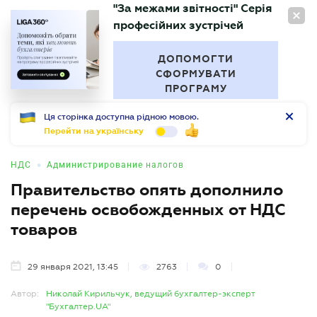
"За межами звітності" Серія
RU
професійних зустрічей
БУХГАЛТЕР
.UA
ДОПОМОГТИ
СФОРМУВАТИ
ПРОГРАМУ
Ця сторінка доступна рідною мовою.
Перейти на українську
•
НДС
Администрирование налогов
Правительство опять дополнило
перечень освобожденных от НДС
товаров
29 января 2021, 13:45
2763
0
Автор:
Николай Кирильчук, ведущий бухгалтер-эксперт
"Бухгалтер.UA"