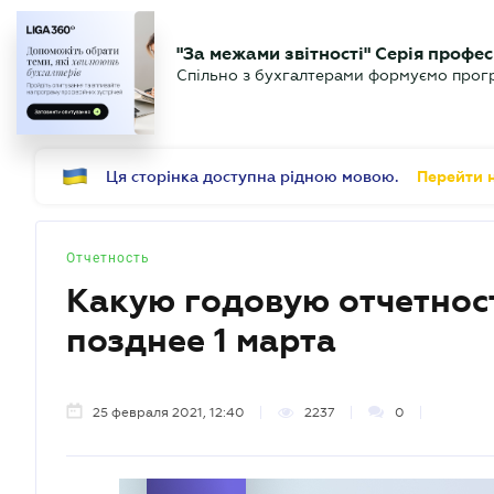
БИЗНЕСУ
ЮРИСТУ
Б
"За межами звітності" Серія профес
БУХГАЛТЕР
Новости
Аналитика
Календ
Спільно з бухгалтерами формуємо програ
.UA
Ця сторінка доступна рідною мовою.
Перейти н
Отчетность
Какую годовую отчетност
позднее 1 марта
25 февраля 2021, 12:40
2237
0