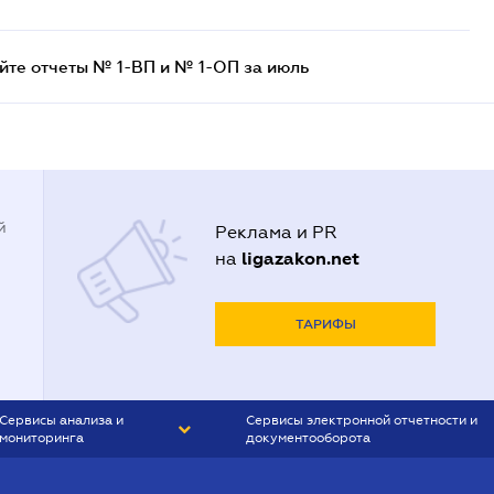
айте отчеты № 1-ВП и № 1-ОП за июль
й
Реклама и PR
ligazakon.net
на
ТАРИФЫ
Сервисы анализа и
Сервисы электронной отчетности и
мониторинга
документооборота
CONTR AGENT
Liga:REPORT