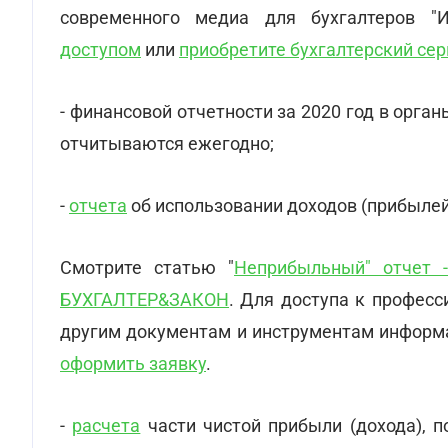
современного медиа для бухгалтеров "И
доступом
или
приобретите бухгалтерский сер
- финансовой отчетности за 2020 год в орг
отчитываются ежегодно;
-
отчета
об использовании доходов (прибылей
Смотрите статью "
Неприбыльный" отчет -
БУХГАЛТЕР&ЗАКОН
. Для доступа к профес
другим документам и инструментам информ
оформить заявку
.
-
расчета
части чистой прибыли (дохода), 